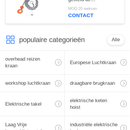
Kettingshijstoestel van
MOQ:20 reeksen
50T 1.5m
CONTACT
populaire categorieën
Alle
overhead reizen
Europese Luchtkraan
kraan
workshop luchtkraan
draagbare brugkraan
elektrische keten
Elektrische takel
hoist
Laag Vrije
industriële elektrische