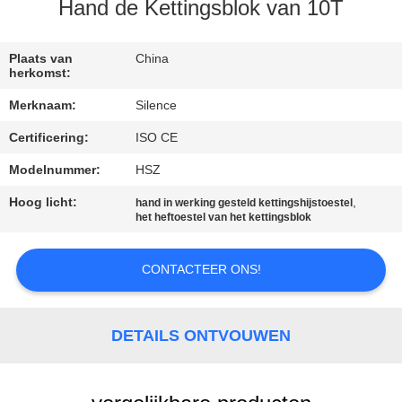
CONTACTEER
Hand de Kettingsblok van 10T
ONS
Plaats van
China
herkomst:
VERZOEK
Merknaam:
Silence
OM
Certificering:
ISO CE
EEN
Modelnummer:
HSZ
CITAAT
Hoog licht:
,
hand in werking gesteld kettingshijstoestel
het heftoestel van het kettingsblok
SITEMAP
CONTACTEER ONS!
PRIVACY
POLICY
DETAILS ONTVOUWEN