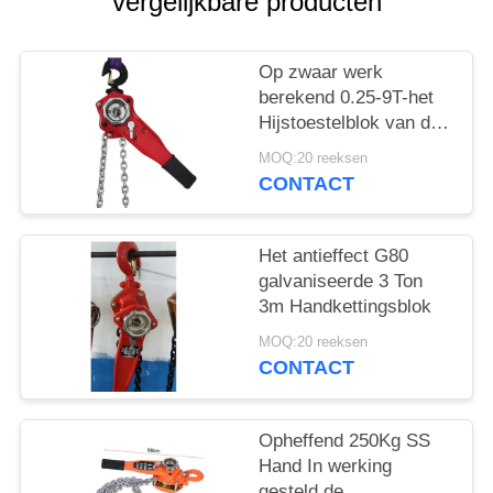
vergelijkbare producten
Op zwaar werk
berekend 0.25-9T-het
Hijstoestelblok van de
Hefboomketting voor
MOQ:20 reeksen
Manural-het Opheffen
CONTACT
Ladingen Beste Prijs
Het antieffect G80
galvaniseerde 3 Ton
3m Handkettingsblok
MOQ:20 reeksen
CONTACT
Opheffend 250Kg SS
Hand In werking
gesteld de