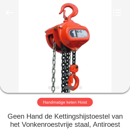
Henan
Silence
Industry
Co.,
Ltd..
All
Rights
Reserved.
HUIS
PRODUCTEN
ONGEVEER
ONS
FABRIEKSREIS
Handmatige keten Hoist
KWALITEITSCONTROLE
Geen Hand de Kettingshijstoestel van
het Vonkenroestvrije staal, Antiroest