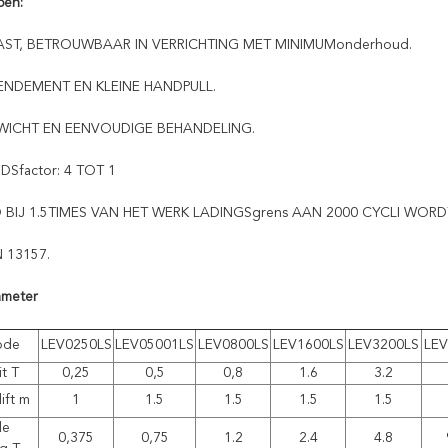
pen:
AST, BETROUWBAAR IN VERRICHTING MET MINIMUMonderhoud.
ENDEMENT EN KLEINE HANDPULL.
EWICHT EN EENVOUDIGE BEHANDELING.
IDSfactor: 4 TOT 1
 BIJ 1.5TIMES VAN HET WERK LADINGSgrens AAN 2000 CYCLI WORD
 13157.
ameter
ode
LEV0250LS
LEV05001LS
LEV0800LS
LEV1600LS
LEV3200LS
LEV
it T
0,25
0,5
0,8
1.6
3.2
ift m
1
1.5
1.5
1.5
1.5
de
0,375
0,75
1.2
2.4
4.8