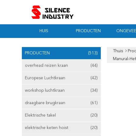
HUIS
PRODUCTEN
ONGEVEE
Thuis
Pro
PRODUCTEN
(513)
Manural-Het
overhead reizen kraan
(44)
Europese Luchtkraan
(42)
workshop luchtkraan
(34)
draagbare brugkraan
(61)
Elektrische takel
(20)
elektrische keten hoist
(20)