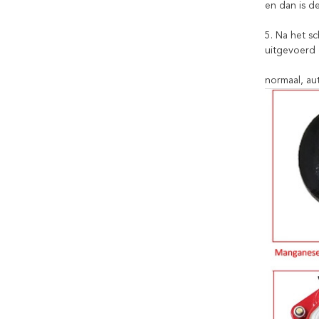
en dan is d
5. Na het s
uitgevoerd 
normaal, au