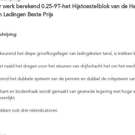
 werk berekend 0.25-9T-het Hijstoestelblok van de 
 Ladingen Beste Prijs
hrijving:
keurend het diepe groefkogellager van ladingsketen tand, is trekken k
et naald het dragen voor het steunen van drijfschacht het om het me
end het dubbele systeem van de penrem en dubbel de rolsysteem van de 
nkant en bodemhaak wordt gemaakt van gesmede legering met hoge w
zenlijkt.
bben ook drie rekindicatoren.