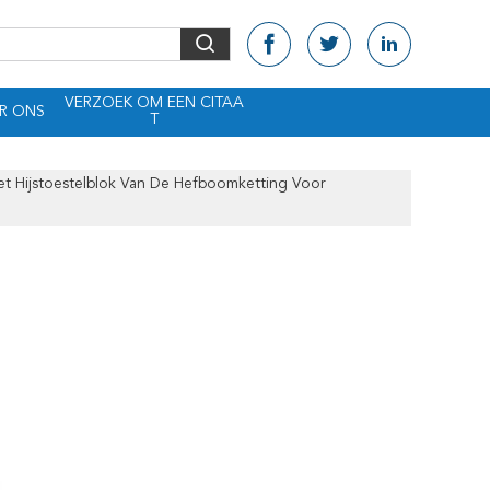
VERZOEK OM EEN CITAA
R ONS
T
t Hijstoestelblok Van De Hefboomketting Voor