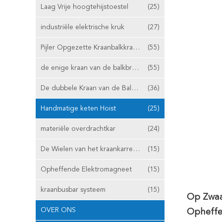
Laag Vrije hoogtehijstoestel
(25)
industriële elektrische kruk
(27)
Pijler Opgezette Kraanbalkkraan
(55)
de enige kraan van de balkbrug
(55)
De dubbele Kraan van de Balkbrug
(36)
Handmatige keten Hoist
(25)
materiële overdrachtkar
(24)
De Wielen van het kraankarretje
(15)
Opheffende Elektromagneet
(15)
kraanbusbar systeem
(15)
Op Zwaa
OVER ONS
Opheffen