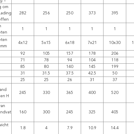
ng T
g om
Lading
282
256
250
373
395
effen
n
1
1
1
1
1
eten
eten
4x12
5x15
6x18
7x21
10x30
1
r mm
92
105
157
178
206
71
78
94
104
118
85
80
140
145
199
m
31
31.5
37.5
42.5
50
25
25
26
31
37
tand
245
330
365
400
520
ken H
van
ndvat
160
300
245
325
405
icht
1.8
4
7.9
10.9
14.4