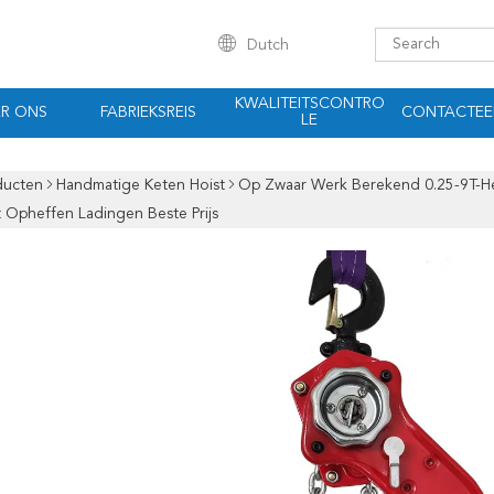
Dutch
KWALITEITSCONTRO
R ONS
FABRIEKSREIS
CONTACTEE
LE
ducten
Handmatige Keten Hoist
Op Zwaar Werk Berekend 0.25-9T-He
 Opheffen Ladingen Beste Prijs