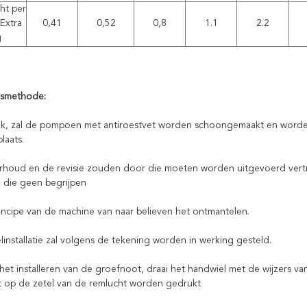
ht per
Extra
0,41
0,52
0,8
1.1
2.2
g
smethode:
ik, zal de pompoen met antiroestvet worden schoongemaakt en worde
laats.
rhoud en de revisie zouden door die moeten worden uitgevoerd vertr
 die geen begrijpen
rincipe van de machine van naar believen het ontmantelen.
linstallatie zal volgens de tekening worden in werking gesteld.
het installeren van de groefnoot, draai het handwiel met de wijzers va
at op de zetel van de remlucht worden gedrukt