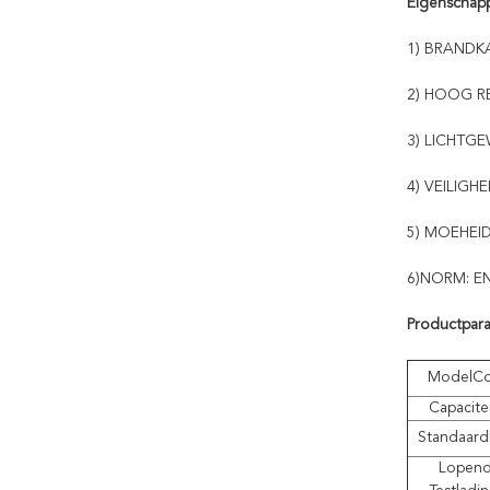
Eigenschap
1) BRANDK
2) HOOG R
3) LICHTG
4) VEILIGHE
5) MOEHEID
6)NORM: EN
Productpar
ModelC
Capacite
Standaardl
Lopen