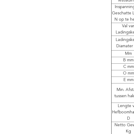
Testladi
Inspannin
Geschatte 
N op te h
Val va
Ladingsk
Ladingsk
Diamate
Mm
B mm
C mm
O m
E mm
Min. Afs
tussen ha
Lengte 
Hefboomha
D
Netto Gew
Kg