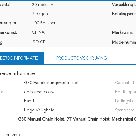
antal :
20 reeksen
Verpakking D
7 dagen
Betalingscon
ermogen :
100 Reeksen
CHINA
herkomst:
Merknaam:
ISO CE
g:
Modelnumm
EERDE INFORMATIE
PRODUCTOMSCHRIJVING
eerde Informatie
G80 Handkettingshijstoestel
Capaciteit 
ke
de bureaubouw
Het Rappor
:
Hand
machineste
Ladingsket
:
Hoge Veiligheid
Standaardli
G80 Manual Chain Hoist
,
9T Manual Chain Hoist
,
Mechanical C
chrijving