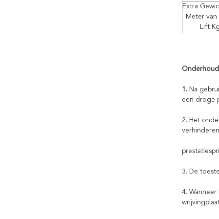
Extra Gewic
Meter van 
Lift K
Onderhoud
1.
Na gebru
een droge p
2. Het onde
verhinderen
prestatiesp
3. De toeste
4. Wanneer 
wrijvingpla