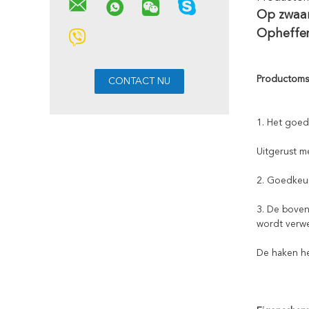
Op zwaar
Opheffen
Productomsc
1. Het goed
Uitgerust m
2. Goedkeur
3. De bove
wordt verwe
De haken he