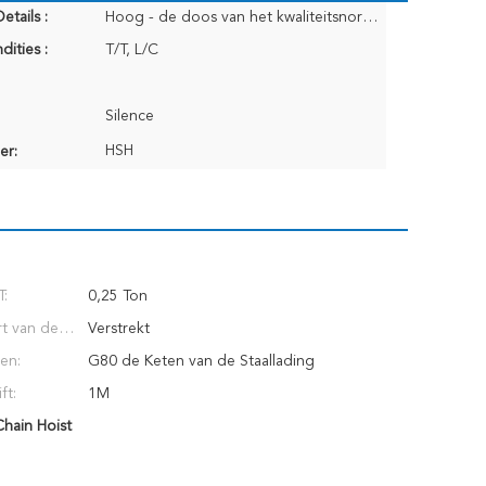
etails :
Hoog - de doos van het kwaliteitsnormtriplex
dities :
T/T, L/C
Silence
HSH
er:
T:
0,25 Ton
t van de
Verstrekt
st:
en:
G80 de Keten van de Staallading
ft:
1M
hain Hoist