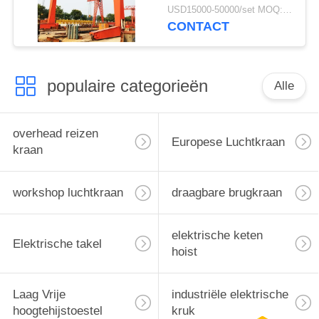
elektrische takel
USD15000-50000/set MOQ:1 stel
CONTACT
populaire categorieën
Alle
overhead reizen
Europese Luchtkraan
kraan
workshop luchtkraan
draagbare brugkraan
elektrische keten
Elektrische takel
hoist
Laag Vrije
industriële elektrische
hoogtehijstoestel
kruk