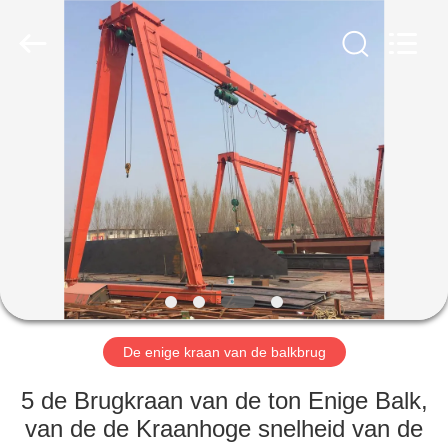
Henan
Silence
Industry
Co.,
Ltd..
All
Rights
Reserved.
HUIS
PRODUCTEN
ONGEVEER
ONS
FABRIEKSREIS
De enige kraan van de balkbrug
KWALITEITSCONTROLE
5 de Brugkraan van de ton Enige Balk,
van de de Kraanhoge snelheid van de