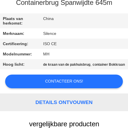
CONTACTEER
Containerbrug Spanwijdte 645m
ONS
Plaats van
China
herkomst:
VERZOEK
Merknaam:
Silence
OM
Certificering:
ISO CE
EEN
Modelnummer:
MH
CITAAT
Hoog licht:
,
de kraan van de pakhuisbrug
container Bokkraan
SITEMAP
CONTACTEER ONS!
PRIVACY
POLICY
DETAILS ONTVOUWEN
vergelijkbare producten