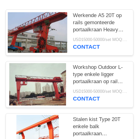
Werkende A5 20T op
rails gemonteerde
portaalkraan Heavy
Duty
USD15000-50000/set MOQ:1 stel
CONTACT
Workshop Outdoor L-
type enkele ligger
portaalkraan op rail
gemonteerd
USD15000-50000/set MOQ:1 stel
CONTACT
Stalen kist Type 20T
enkele balk
portaalkraan