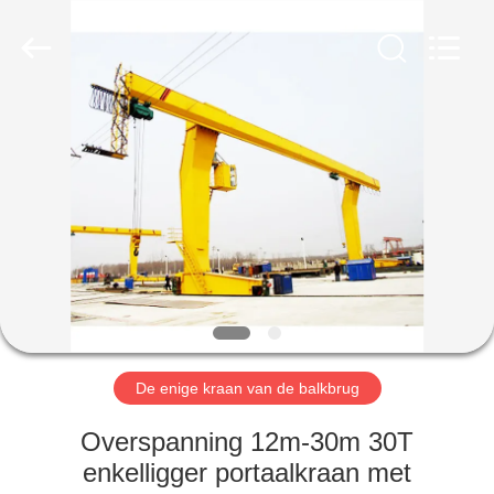
Henan
Silence
Industry
Co.,
Ltd..
All
Rights
Reserved.
HUIS
PRODUCTEN
ONGEVEER
ONS
FABRIEKSREIS
De enige kraan van de balkbrug
KWALITEITSCONTROLE
Overspanning 12m-30m 30T
enkelligger portaalkraan met