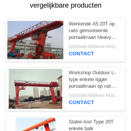
vergelijkbare producten
Werkende A5 20T op
rails gemonteerde
portaalkraan Heavy
Duty
USD15000-50000/set MOQ:1 stel
CONTACT
Workshop Outdoor L-
type enkele ligger
portaalkraan op rail
gemonteerd
USD15000-50000/set MOQ:1 stel
CONTACT
Stalen kist Type 20T
enkele balk