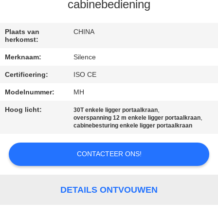
CONTACTEER
cabinebediening
ONS
Plaats van
CHINA
herkomst:
VERZOEK
Merknaam:
Silence
OM
Certificering:
ISO CE
EEN
Modelnummer:
MH
CITAAT
Hoog licht:
,
30T enkele ligger portaalkraan
,
overspanning 12 m enkele ligger portaalkraan
SITEMAP
cabinebesturing enkele ligger portaalkraan
CONTACTEER ONS!
PRIVACY
POLICY
DETAILS ONTVOUWEN