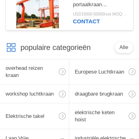
portaalkraan
elektrische takel
USD15000-50000/set MOQ:1 stel
CONTACT
populaire categorieën
Alle
overhead reizen
Europese Luchtkraan
kraan
workshop luchtkraan
draagbare brugkraan
elektrische keten
Elektrische takel
hoist
Laag Vrije
industriële elektrische