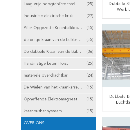
Dubbele S
Laag Vrije hoogtehijstoestel
(25)
Werk 
Luchtkraa
industriële elektrische kruk
(27)
Van De St
CON
DIN Van
Pijler Opgezette Kraanbalkkraan
(55)
de enige kraan van de balkbrug
(55)
De dubbele Kraan van de Balkbrug
(36)
Handmatige keten Hoist
(25)
materiële overdrachtkar
(24)
De Wielen van het kraankarretje
(15)
Dubbele Ba
Opheffende Elektromagneet
(15)
Luchtk
Levensdu
kraanbusbar systeem
(15)
Ton De Vlo
CON
OVER ONS