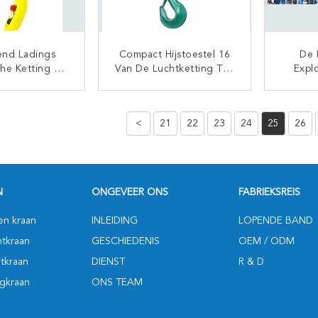
end Ladings
Compact Hijstoestel 16
De 
he Ketting Hijs
Van De Luchtketting Ton
Expl
Voor Mijnbouw
0.7-1.2m/Min Het
Dubbele
ijk Onderhoud
Opheffen Snelheids
Kettin
TACT NU
CONTACT NU
Gemakkelijke Verrichting
B
<
21
22
23
24
25
26
N
ONGEVEER ONS
FABRIEKSREIS
en kraan
INLEIDING
LOPENDE BAND
tkraan
GESCHIEDENIS
OEM / ODM
tkraan
DIENST
R & D
gkraan
ONS TEAM