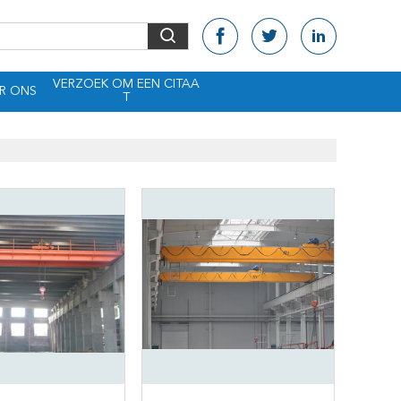
VERZOEK OM EEN CITAA
R ONS
T