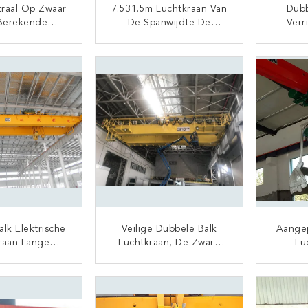
traal Op Zwaar
7.531.5m Luchtkraan Van
Dubb
Berekende
De Spanwijdte De
Verr
n 5T - De Norm
Dubbele Balk, De
Levens
ijlwisselmarkt
Dubbele Norm Van De
Elektr
TACT NU
CONTACT NU
 500T Europa
Kraaniso Van De
Straalbrug
lk Elektrische
Veilige Dubbele Balk
Aangep
raan Lange
Luchtkraan, De Zware
Lu
ur Van De 10
Ton Van Haak Binnen
Brugkra
tte Verrichting
Luchtkraan 5-400
Hydr
TACT NU
CONTACT NU