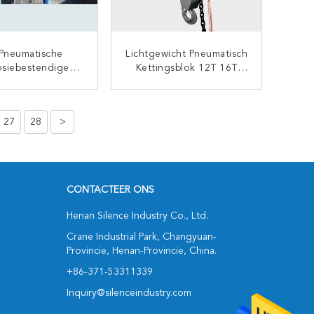
Pneumatische
Lichtgewicht Pneumatisch
osiebestendige
Kettingsblok 12T 16T
 Ketting Van Het
20T Voor Explosief Milieu
gshijstoestel Met
CONTACT NU
CONTACT NU
umperblok
27
28
>
CONTACTEER ONS
Henan Silence Industry Co., Ltd.
Crane Industrial Park, Changyuan-
Provincie, Henan-Provincie, China.
+86-371-53311339
Inquiry@silenceindustry.com