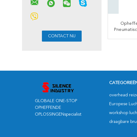
Opheff
Pneumatisc
Ton 1-50 
Gemakkel
CON
CATEGORIEË
overhead reiz
GLOBALE ONE-STOP
Europese Luch
OPHEFFENDE
workshop luch
OPLOSSINGENspecialist
draagbare bru