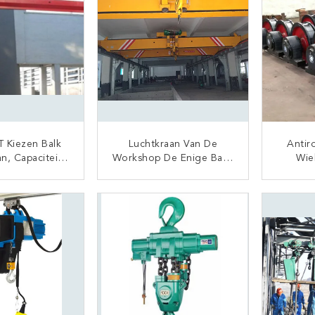
T Kiezen Balk
Luchtkraan Van De
Antir
n, Capaciteit
Workshop De Enige Balk,
Wie
 De Kraan De
Veilige Lage Vrije Hoogte
Staal
Lager Van De
Luchtkraan
Hard
TACT NU
CONTACT NU
pbrug Uit
Lan