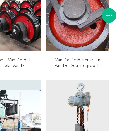
oest Van De Het
Van De De Havenkraan
lreeks Van De
Van De Douanegrootte
kraan Goede De
Het Karretjewielen, De
heids Duurzame
Wielen Van De Brugkraan
CONTACT NU
CONTACT NU
ge Levensduur
Op Beëindigenstraal