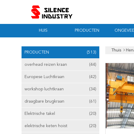
HUIS
PRODUCTEN
ONGEVEE
Thuis
Hena
PRODUCTEN
(513)
overhead reizen kraan
(44)
Europese Luchtkraan
(42)
workshop luchtkraan
(34)
draagbare brugkraan
(61)
Elektrische takel
(20)
elektrische keten hoist
(20)