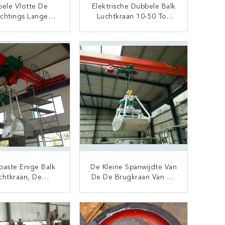
ele Vlotte De
Elektrische Dubbele Balk
ichtings Lange
Luchtkraan 10-50 Ton
duur Van De Balk
Het Hoge Werken
ische Loopkraan
Effiency Voor Workshop
CONTACT NU
CONTACT NU
30T
aste Enige Balk
De Kleine Spanwijdte Van
chtkraan, De
De De Brugkraan Van De
an Van De 20 Ton
10 Ton Enige Balk 15m
aulische Greep
Draadloze
CONTACT NU
CONTACT NU
Afstandsbediening