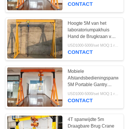
CONTACTEER
CONTACT
ONS
Hoogte 5M van het
35
VERZOEK
laboratoriumpakhuis
workshop
OM
Hand de Brugkraan van
3T
EEN
luchtkraan
USD1000-5000/set MOQ:1 reeks
CONTACT
CITAAT
Mobiele
SITEMAP
Afstandsbedieningspanwijdte
5M Portable Gantry
64
Crane
PRIVACY
USD1000-5000/set MOQ:1 reeks
draagbare
CONTACT
POLICY
brugkraan
4T spanwijdte 5m
Draagbare Brug Crane