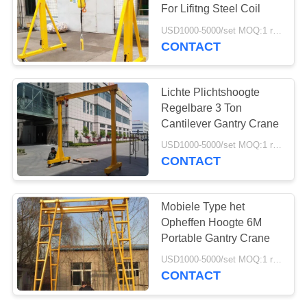
For Lifitng Steel Coil
USD1000-5000/set MOQ:1 reeks
CONTACT
20
Elektrische takel
Lichte Plichtshoogte
Regelbare 3 Ton
Cantilever Gantry Crane
USD1000-5000/set MOQ:1 reeks
CONTACT
20
Mobiele Type het
elektrische keten
Opheffen Hoogte 6M
Portable Gantry Crane
hoist
USD1000-5000/set MOQ:1 reeks
CONTACT