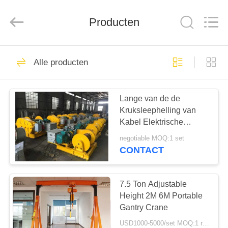
Henan
Silence
Industry
Co.,
Producten
Ltd..
All
Rights
Reserved.
HUIS
44
Alle producten
overhead reizen
PRODUCTEN
kraan
Lange van de de
Kruksleephelling van
ONGEVEER
Kabel Elektrische
ONS
Wakeboard de
negotiable MOQ:1 set
Scheepswerfgebruik
CONTACT
Aangepaste Kleur
43
FABRIEKSREIS
Europese
7.5 Ton Adjustable
KWALITEITSCONTROLE
Height 2M 6M Portable
Luchtkraan
Gantry Crane
USD1000-5000/set MOQ:1 reeks