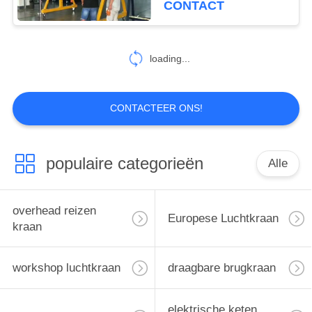
CONTACT
58
Pijler Opgezette
loading...
Kraanbalkkraan
CONTACTEER ONS!
populaire categorieën
Alle
58
de enige kraan van
overhead reizen
Europese Luchtkraan
de balkbrug
kraan
workshop luchtkraan
draagbare brugkraan
elektrische keten