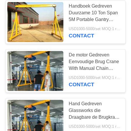
Handboek Gedreven
Duurzame 10 Ton Span
25
5M Portable Gantry
Laag Vrije
Crane
USD1000-5000/set MOQ:1 reeks
CONTACT
hoogtehijstoestel
De motor Gedreven
Eenvoudige Brug Crane
With Manual Chain
Block van 5T
30
USD1000-5000/set MOQ:1 reeks
CONTACT
industriële
elektrische kruk
Hand Gedreven
Glassworks die
Draagbare de Brugkraan
behandelen van 0.5T
USD1000-5000/set MOQ:1 reeks