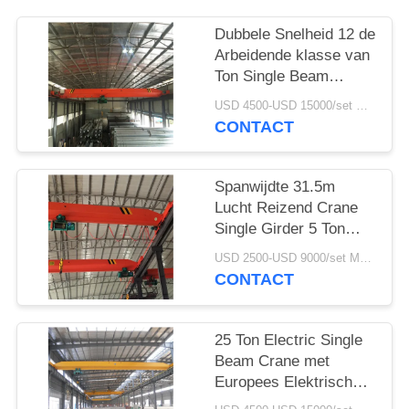
Dubbele Snelheid 12 de
Arbeidende klasse van
Ton Single Beam
Bridge Crane A5
USD 4500-USD 15000/set MOQ:1 reeks
CONTACT
Spanwijdte 31.5m
Lucht Reizend Crane
Single Girder 5 Ton
With Track
USD 2500-USD 9000/set MOQ:1 reeks
CONTACT
25 Ton Electric Single
Beam Crane met
Europees Elektrisch
Hijstoestel