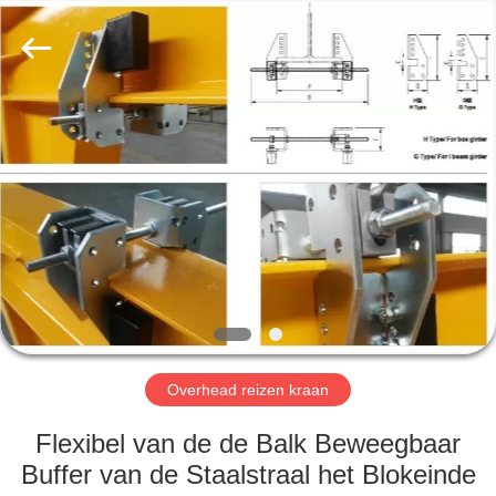
Henan
Silence
Industry
Co.,
Ltd..
All
Rights
Reserved.
HUIS
PRODUCTEN
ONGEVEER
ONS
FABRIEKSREIS
Overhead reizen kraan
KWALITEITSCONTROLE
Flexibel van de de Balk Beweegbaar
Buffer van de Staalstraal het Blokeinde