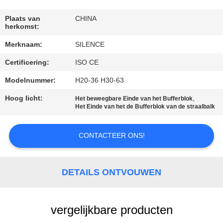
CONTACTEER
ONS
Plaats van
CHINA
herkomst:
Merknaam:
SILENCE
VERZOEK
Certificering:
ISO CE
OM
EEN
Modelnummer:
H20-36 H30-63
CITAAT
Hoog licht:
,
Het beweegbare Einde van het Bufferblok
Het Einde van het de Bufferblok van de straalbalk
SITEMAP
CONTACTEER ONS!
PRIVACY
DETAILS ONTVOUWEN
POLICY
vergelijkbare producten