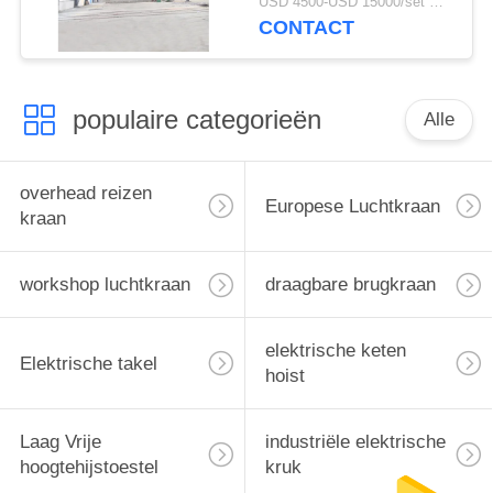
USD 4500-USD 15000/set MOQ:1 reeks
CONTACT
populaire categorieën
Alle
overhead reizen
Europese Luchtkraan
kraan
workshop luchtkraan
draagbare brugkraan
elektrische keten
Elektrische takel
hoist
Laag Vrije
industriële elektrische
hoogtehijstoestel
kruk