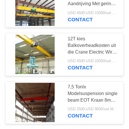
Aandrijving Met geringe
geluidssterkte
USD 4500-USD 15000/set MOQ:1 reeks
CONTACT
20
Elektrische takel
12T kies
Balkoverheadkosten uit
die Crane Electric Wire
Rope Hoist-M.D.
USD 4500-USD 15000/set MOQ:1 reeks
Dubbele Snelheid
CONTACT
reizen
20
7,5 Tonlx
elektrische keten
Modelsuspension single
beam EOT Kraan 8m
hoist
Spanwijdte
USD 2500-USD 9000/set MOQ:1 reeks
CONTACT