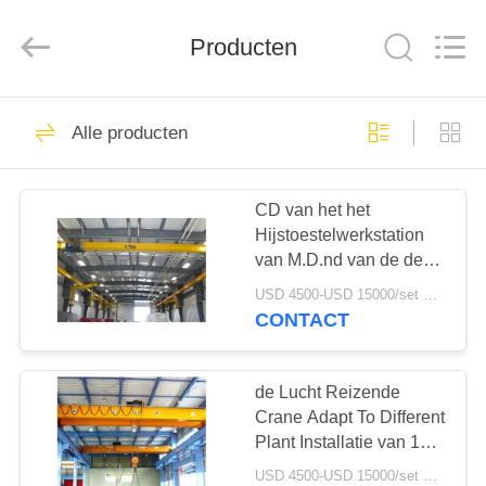
Henan
Silence
Industry
Co.,
Producten
Ltd..
All
Rights
Reserved.
HUIS
44
Alle producten
overhead reizen
PRODUCTEN
kraan
CD van het het
Hijstoestelwerkstation
ONGEVEER
van M.D.nd van de de
ONS
Brugkraan 20T de
USD 4500-USD 15000/set MOQ:1 reeks
Prestaties A3
CONTACT
Verenigbare het Werk
43
FABRIEKSREIS
Plicht
Europese
de Lucht Reizende
KWALITEITSCONTROLE
Crane Adapt To Different
Luchtkraan
Plant Installatie van 10T
M3/A3
USD 4500-USD 15000/set MOQ:1 reeks