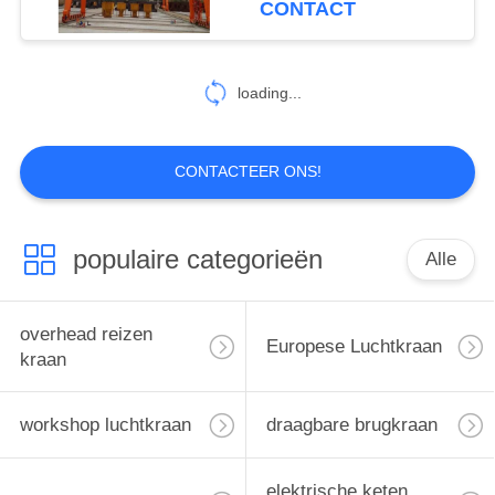
CONTACT
58
Pijler Opgezette
loading...
Kraanbalkkraan
CONTACTEER ONS!
populaire categorieën
Alle
58
de enige kraan van
overhead reizen
Europese Luchtkraan
de balkbrug
kraan
workshop luchtkraan
draagbare brugkraan
elektrische keten