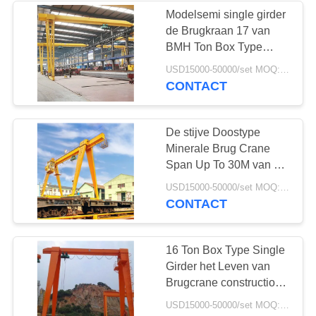
Modelsemi single girder
de Brugkraan 17 van
25
BMH Ton Box Type
Laag Vrije
Easy Installation
USD15000-50000/set MOQ:1 reeks
CONTACT
hoogtehijstoestel
De stijve Doostype
Minerale Brug Crane
Span Up To 30M van de
Gebieds Enige Straal
30
USD15000-50000/set MOQ:1 reeks
CONTACT
industriële
elektrische kruk
16 Ton Box Type Single
Girder het Leven van
Brugcrane construction
usage long working
USD15000-50000/set MOQ:1 reeks