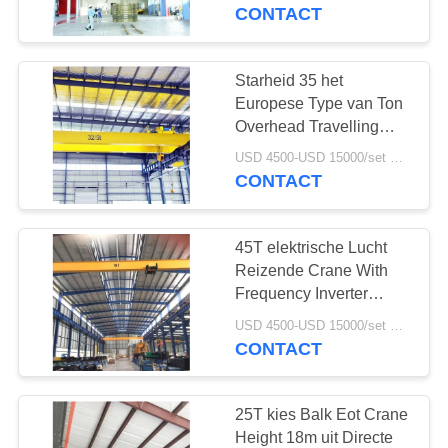
CONTACTEER
CONTACT
ONS
Starheid 35 het
35
VERZOEK
Europese Type van Ton
workshop
OM
Overhead Travelling
Bridge Crane
EEN
luchtkraan
USD 4500-USD 15000/set MOQ:1 reeks
CONTACT
CITAAT
45T elektrische Lucht
SITEMAP
Reizende Crane With
Frequency Inverter
64
Cabin-Controle
PRIVACY
USD 4500-USD 15000/set MOQ:1 reeks
draagbare
CONTACT
POLICY
brugkraan
25T kies Balk Eot Crane
Height 18m uit Directe