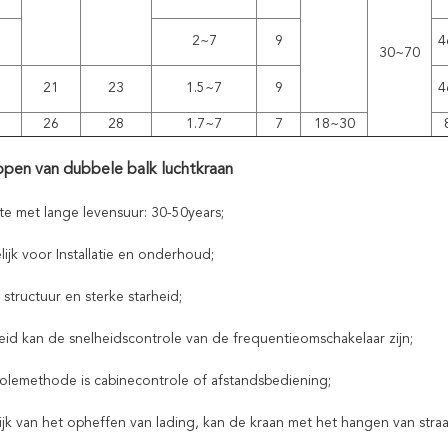
2~7
9
4
30~70
21
23
1.5~7
9
4
26
28
1.7~7
7
18~30
pen van dubbele balk luchtkraan
dte met lange levensuur: 30-50years;
ijk voor Installatie en onderhoud;
e structuur en sterke starheid;
heid kan de snelheidscontrole van de frequentieomschakelaar zijn;
rolemethode is cabinecontrole of afstandsbediening;
lijk van het opheffen van lading, kan de kraan met het hangen van s