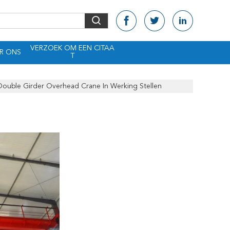
VERZOEK OM EEN CITAA
R ONS
T
ouble Girder Overhead Crane In Werking Stellen