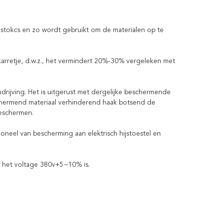
n stokcs en zo wordt gebruikt om de materialen op te
arretje, d.w.z., het vermindert 20%-30% vergeleken met
rijving. Het is uitgerust met dergelijke beschermende
chermend materiaal verhinderend haak botsend de
beschermen.
oneel van bescherming aan elektrisch hijstoestel en
r het voltage 380v+5~10% is.