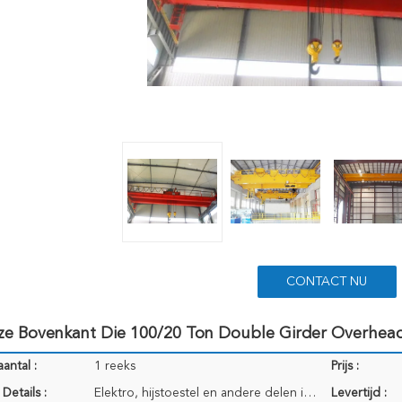
CONTACT NU
ze Bovenkant Die 100/20 Ton Double Girder Overhead 
antal :
1 reeks
Prijs :
Details :
Elektro, hijstoestel en andere delen ingepakt door hoogte - het krat van het kwaliteitstriplex; Stra
Levertijd :