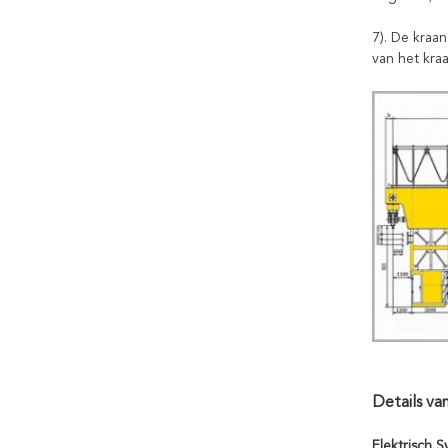
7). De kraa
van het kra
Details
van
Elektrisch 