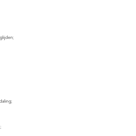
lijden;
daling;
;