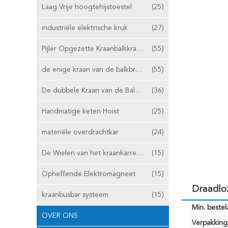
Laag Vrije hoogtehijstoestel
(25)
industriële elektrische kruk
(27)
Pijler Opgezette Kraanbalkkraan
(55)
de enige kraan van de balkbrug
(55)
De dubbele Kraan van de Balkbrug
(36)
Handmatige keten Hoist
(25)
materiële overdrachtkar
(24)
De Wielen van het kraankarretje
(15)
Opheffende Elektromagneet
(15)
Draadlo
kraanbusbar systeem
(15)
Min. bestela
OVER ONS
Verpakking 