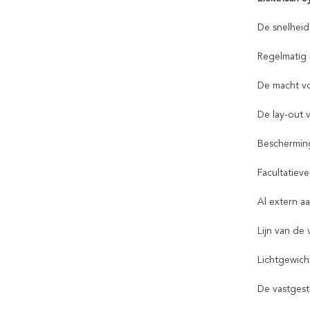
De snelheid
Regelmatig 
De macht vo
De lay-out v
Bescherming
Facultatiev
Al extern aa
Lijn van de
Lichtgewicht
De vastgest