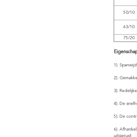
50/10
63/10
75/20
Eigenschap
1). Spanwij
2). Gemakkel
3). Redelijk
4). De snel
5). De cont
6). Afhanke
uitgerust;