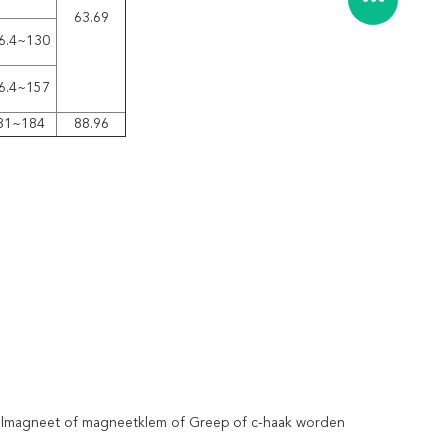
63.69
6.4~130
6.4~157
81~184
88.96
traalmagneet of magneetklem of Greep of c-haak worden