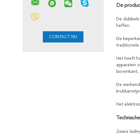
De product
De dubbele 
heffen.
De beperken
traditionel
Het heeft h
apparaten z
bovenkant, 
De werkende
krukkarretje
Het elektri
Technisch
Zware ladin