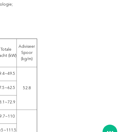
ologie;
Adviseer
Totale
Spoor
cht (kW)
(kg/m)
9.4~49.5
7.5~62.5
52.8
8.1~72.9
9.7~110
.5~111.5