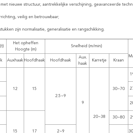
met nieuwe structuur, aantrekkelijke verschijning, geavanceerde techn
rrichting, veilig en betrouwbaar;
ukken zijn normalisatie, generalisatie en rangschikking.
Het opheffen
(t)
Snelheid (m/min)
Hoogte (m)
Ma
Aux.
ak
Auxhaak
Hoofdhaak
Hoofdhaak
Karretje
Kraan
haak
1
2
12
15
30~70
2.5~9
9
2
20~38
30~80
2
15
17
2~9
30