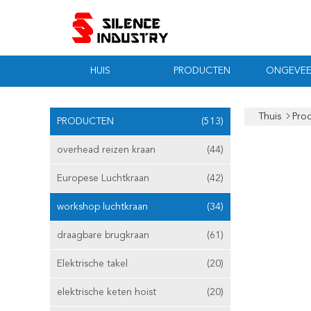
HUIS
PRODUCTEN
ONGEVEE
Thuis
Pro
PRODUCTEN
(513)
overhead reizen kraan
(44)
Europese Luchtkraan
(42)
workshop luchtkraan
(34)
draagbare brugkraan
(61)
Elektrische takel
(20)
elektrische keten hoist
(20)