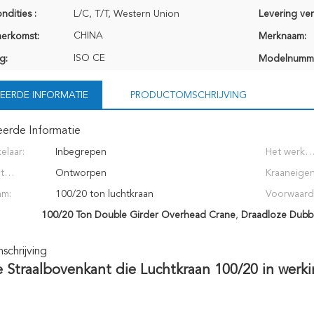
ndities :
L/C, T/T, Western Union
Levering ve
CHINA
herkomst:
Merknaam:
ISO CE
g:
Modelnumm
EERDE INFORMATIE
PRODUCTOMSCHRIJVING
eerde Informatie
elaar:
Inbegrepen
Het werk
t
Ontworpen
temperatuu
Kraaneigen
genblik:
am:
100/20 ton luchtkraan
Voorwaard
100/20 Ton Double Girder Overhead Crane
,
Draadloze Dubbe
Kraan van het 100/20 Ton de luchthijstoestel
chrijving
 Straalbovenkant die Luchtkraan 100/20 in werki