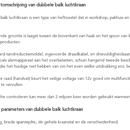
omschrijving van dubbele balk luchtkraan
balk luchtkraan is een type van heftoestel dat in workshop, pakhuis e
de grootte is laagst tussen de bovenkant van haak en het spoor van k
e producten.
ard-tandreductiemiddel, ingevoerde draadkabel, en drievuldigheidsaand
oals alarmapparaat aan het overbelasten, schuin hangend tweede bes
die het huidige niet hebben van om het even welke uitdrukking enz. 
 raad (handvat) keurt het veilige voltage van 12v goed om multifuncti
 te vervullen.
sche controleren kan meer dan 2 miljoen keer worden gebruikt wannee
e parameters
van dubbele balk luchtkraan
g, brede spanwijdte, de gehele kraanstal en de verscheidenheid;