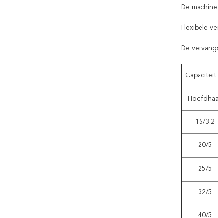
De machine 
Flexibele ve
De vervangst
Capaciteit 
Hoofdha
16/3.2
20/5
25/5
32/5
40/5