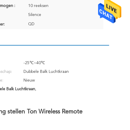
rmogen :
10 reeksen
Silence
QD
er:
-25℃~40℃
r:
schap:
Dubbele Balk Luchtkraan
e:
Nieuw
le Balk Luchtkraan
,
ng stellen Ton Wireless Remote