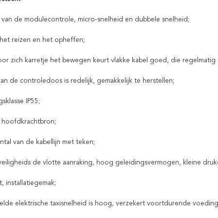
 van de modulecontrole, micro-snelheid en dubbele snelheid;
het reizen en het opheffen;
or zich karretje het bewegen keurt vlakke kabel goed, die regelmatig g
an de controledoos is redelijk, gemakkelijk te herstellen;
sklasse IP55;
e hoofdkrachtbron;
ntal van de kabellijn met teken;
 veiligheids de vlotte aanraking, hoog geleidingsvermogen, kleine druk
, installatiegemak;
elde elektrische taxisnelheid is hoog, verzekert voortdurende voeding