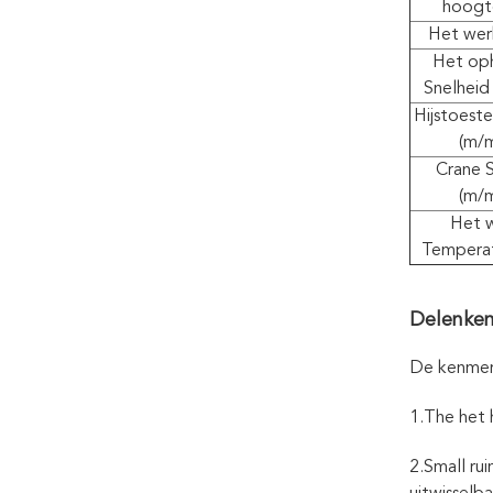
hoogt
Het wer
Het op
Snelheid
Hijstoeste
(m/m
Crane 
(m/m
Het 
Temperat
Delenke
De kenmerk
1.The het 
2.Small ru