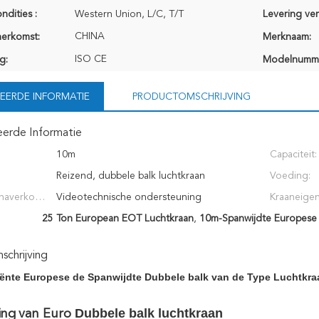
ndities :
Western Union, L/C, T/T
Levering ve
CHINA
herkomst:
Merknaam:
ISO CE
g:
Modelnumm
EERDE INFORMATIE
PRODUCTOMSCHRIJVING
eerde Informatie
:
10m
Capaciteit:
Reizend, dubbele balk luchtkraan
Voeding:
 naverkoop
Videotechnische ondersteuning
Kraaneigen
25 Ton European EOT Luchtkraan
,
10m-Spanwijdte Europese
10m-kraan van de Spanwijdte de dubbele balk eot
chrijving
iënte Europese de Spanwijdte Dubbele balk van de Type Luchtkr
Dubbele balk luchtkraan
ing
van
Euro