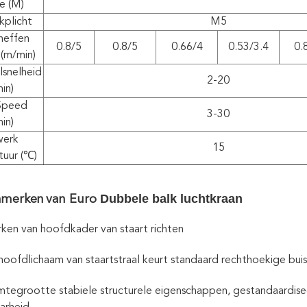
e (M)
kplicht
M5
heffen
0.8/5
0.8/5
0.66/4
0.53/3.4
0.
 (m/min)
lsnelheid
2-20
in)
Speed
3-30
in)
werk
15
uur (℃)
Dubbele balk luchtkraan
nmerken
van
Euro
en van hoofdkader van staart richten
hoofdlichaam van staartstraal keurt standaard rechthoekige bu
imtegrootte stabiele structurele eigenschappen, gestandaardis