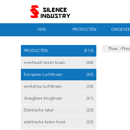
HUIS
PRODUCTEN
ONGEVEE
Thuis
Pro
PRODUCTEN
(513)
overhead reizen kraan
(44)
Europese Luchtkraan
(42)
workshop luchtkraan
(34)
draagbare brugkraan
(61)
Elektrische takel
(20)
elektrische keten hoist
(20)