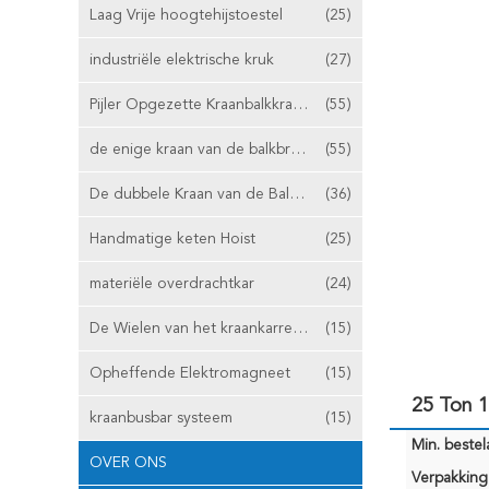
Laag Vrije hoogtehijstoestel
(25)
industriële elektrische kruk
(27)
Pijler Opgezette Kraanbalkkraan
(55)
de enige kraan van de balkbrug
(55)
De dubbele Kraan van de Balkbrug
(36)
Handmatige keten Hoist
(25)
materiële overdrachtkar
(24)
De Wielen van het kraankarretje
(15)
Opheffende Elektromagneet
(15)
25 Ton 
kraanbusbar systeem
(15)
Min. bestela
OVER ONS
Verpakking 