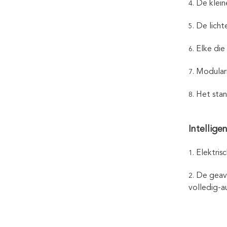
De klei
4.
De licht
5.
Elke die
6.
Modulari
7.
Het stan
8.
Intellige
Elektris
1.
De geava
2.
volledig-a