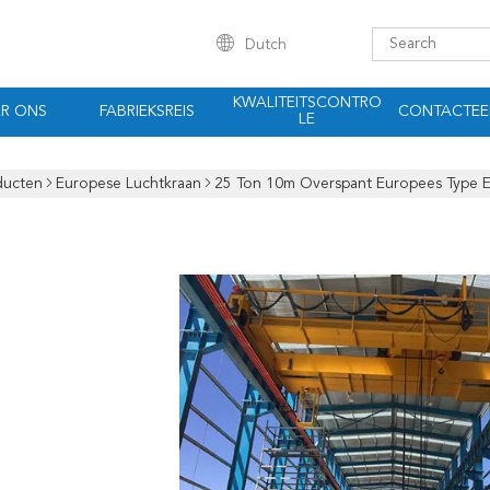
Dutch
KWALITEITSCONTRO
R ONS
FABRIEKSREIS
CONTACTEE
LE
ducten
Europese Luchtkraan
25 Ton 10m Overspant Europees Type EO