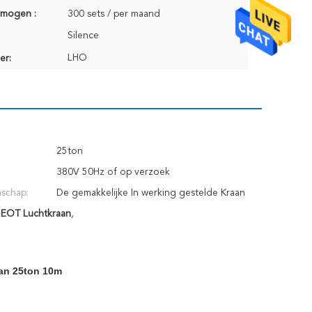
rmogen :
300 sets / per maand
Silence
LHO
er:
25ton
380V 50Hz of op verzoek
schap:
De gemakkelijke In werking gestelde Kraan
 EOT Luchtkraan
van de Balkbrug
,
aan 25ton 10m