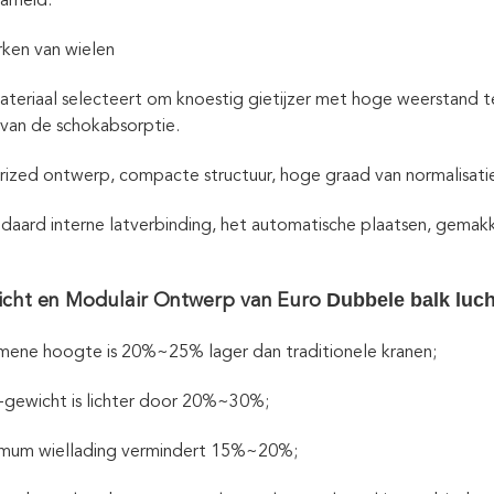
arheid.
ken van wielen
materiaal selecteert om knoestig gietijzer met hoge weerstand t
van de schokabsorptie.
ized ontwerp, compacte structuur, hoge graad van normalisati
daard interne latverbinding, het automatische plaatsen, gemakke
Dubbele balk luc
icht en Modulair Ontwerp van
Euro
ene hoogte is 20%~25% lager dan traditionele kranen;
-gewicht is lichter door 20%~30%;
mum wiellading vermindert 15%~20%;