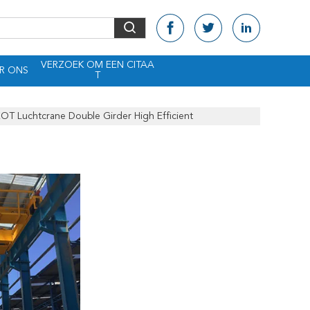
VERZOEK OM EEN CITAA
R ONS
T
T Luchtcrane Double Girder High Efficient