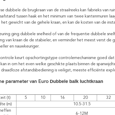
e dubbele de brugkraan van de straalreeks kan fabrieks van rui
nsafstand tussen haak en het minimum van twee kantenmuren l
 het gewicht van de gehele kraan, en kan de kosten van de insta
ring ging dubbele snelheid of van de frequentie dubbele snelhe
ing van kraan de de stabieler, en verminder het meest verst d
neller en nauwkeuriger.
ontrole keurt opschortingstype controlemechanisme goed dat 
 kan in om het even welke geschikte plaats binnen de spanwijdte
 draadloze afstandsbediening is veiligst, meeste efficiënte expl
Dubbele balk luchtkraan
he parameter van
Euro
eit (t)
5
10
16
20
32
dte (m)
10.5-31.5
heffen
6-12M