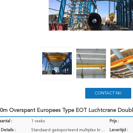
CONTACT NU
10m Overspant Europees Type EOT Luchtcrane Double 
antal :
1 reeks
Prijs :
Details :
Standaard geëxporteerd multiplex krat van hoge kwaliteit
Levertijd :