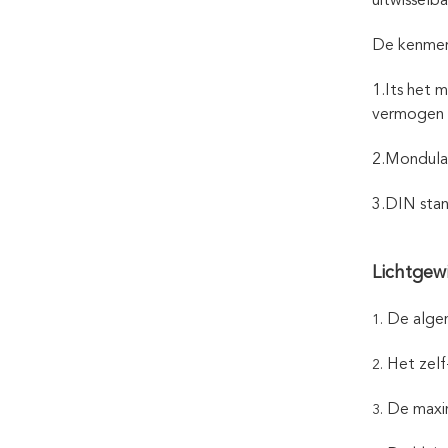
uitwisselba
De kenmer
1.Its het 
vermogen 
2.Mondular
3.DIN stan
Lichtgew
De algem
1.
Het zelf
2.
De maxi
3.