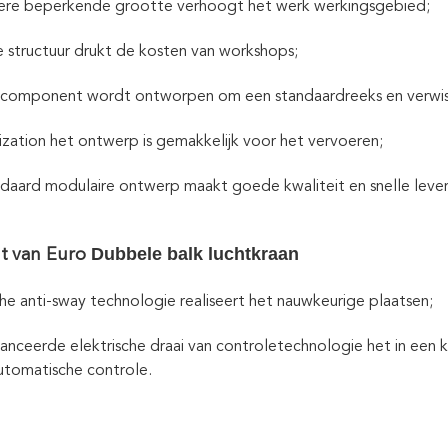
nere beperkende grootte verhoogt het werk werkingsgebied;
e structuur drukt de kosten van workshops;
 component wordt ontworpen om een standaardreeks en verwisse
zation het ontwerp is gemakkelijk voor het vervoeren;
daard modulaire ontwerp maakt goede kwaliteit en snelle lever
Dubbele balk luchtkraan
nt
van
Euro
che anti-sway technologie realiseert het nauwkeurige plaatsen;
nceerde elektrische draai van controletechnologie het in een 
utomatische controle.