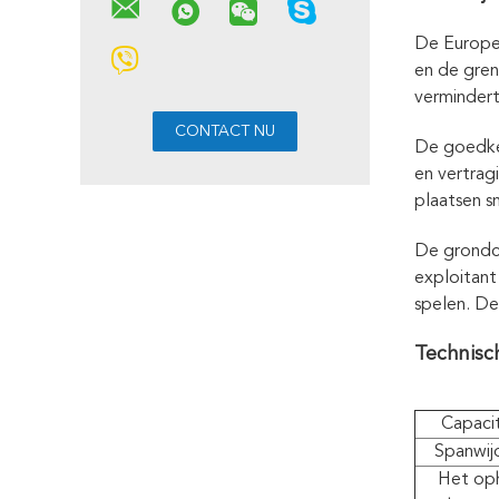
De Europes
en de gre
vermindert
De goedkeu
en vertrag
plaatsen s
De grondc
exploitant
spelen. De
Technisc
Capacit
Spanwij
Het op