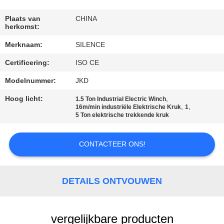
CONTACTEER
ONS
Plaats van
CHINA
herkomst:
Merknaam:
SILENCE
VERZOEK
Certificering:
ISO CE
OM
EEN
Modelnummer:
JKD
CITAAT
Hoog licht:
,
1.5 Ton Industrial Electric Winch
,
,
16m/min industriële Elektrische Kruk
1
5 Ton elektrische trekkende kruk
SITEMAP
CONTACTEER ONS!
PRIVACY
POLICY
DETAILS ONTVOUWEN
vergelijkbare producten