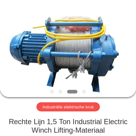
Henan
Silence
Industry
Co.,
Ltd..
All
Rights
Reserved.
HUIS
PRODUCTEN
ONGEVEER
ONS
FABRIEKSREIS
Industriële elektrische kruk
KWALITEITSCONTROLE
Rechte Lijn 1,5 Ton Industrial Electric
Winch Lifting-Materiaal