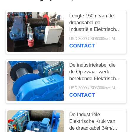
Lengte 150m van de
draadkabel de
Industriële Elektrische
Kruk van 15T
USD 3000-USD6000/set MOQ:1 reeks
CONTACT
De industriekabel die
de Op zwaar werk
berekende Elektrische
Kruk van 10T trekken
USD 3000-USD6000/set MOQ:1 reeks
CONTACT
De Industriële
Elektrische Kruk van
de draadkabel 34m/min