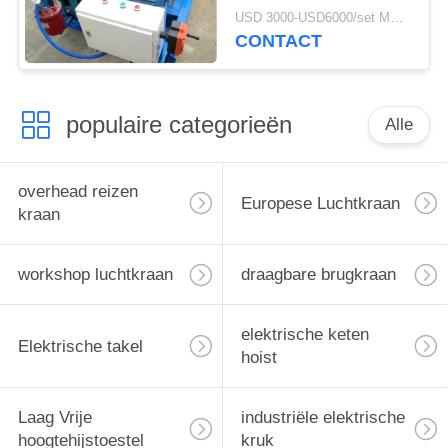
voor Bouwmateriaal
USD 3000-USD6000/set MOQ:1 reeks
CONTACT
populaire categorieën
Alle
overhead reizen
Europese Luchtkraan
kraan
workshop luchtkraan
draagbare brugkraan
elektrische keten
Elektrische takel
hoist
Laag Vrije
industriële elektrische
hoogtehijstoestel
kruk