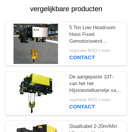
vergelijkbare producten
5 Ton Low Headroom
Hoist Fixed
Gemotoriseerd
Kettingshijstoestel
negotiable MOQ:1 reeks
CONTACT
De aangepaste 10T-
van het het
Hijstoestelkarretje van
het Monorail Lage
negotiable MOQ:1 reeks
Profiel Draadloze
CONTACT
Afstandsbediening
Staalkabel 2-20m/Min