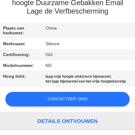
CONTACTEER
hoogte Duurzame Gebakken Email
ONS
Lage de Verfbescherming
VERZOEK
Plaats van
China
herkomst:
OM
Merknaam:
Silence
EEN
Certificering:
ISO
CITAAT
Modelnummer:
ND
Hoog licht:
,
SITEMAP
laag vrije hoogte elektrisch hijstoestel
het lage hijstoestel van het vrije hoogtekarretje
PRIVACY
CONTACTEER ONS!
POLICY
DETAILS ONTVOUWEN