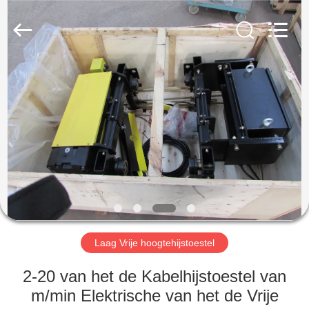
Henan
Silence
Industry
Co.,
Ltd..
All
Rights
Reserved.
HUIS
PRODUCTEN
ONGEVEER
ONS
FABRIEKSREIS
Laag Vrije hoogtehijstoestel
KWALITEITSCONTROLE
2-20 van het de Kabelhijstoestel van
m/min Elektrische van het de Vrije