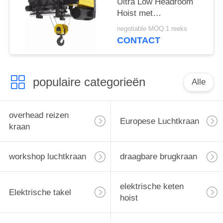
Ultra Low Headroom
Hoist met
Opschortingshaak
negotiable MOQ:1 reeks
CONTACT
populaire categorieën
Alle
overhead reizen
Europese Luchtkraan
kraan
workshop luchtkraan
draagbare brugkraan
elektrische keten
Elektrische takel
hoist