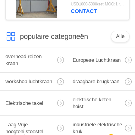
USD1000-5000/set MOQ:1 reeks
CONTACT
populaire categorieën
Alle
overhead reizen
Europese Luchtkraan
kraan
workshop luchtkraan
draagbare brugkraan
elektrische keten
Elektrische takel
hoist
Laag Vrije
industriële elektrische
hoogtehijstoestel
kruk