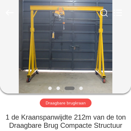
Henan
Silence
Industry
Co.,
Ltd..
All
Rights
Reserved.
HUIS
PRODUCTEN
ONGEVEER
ONS
FABRIEKSREIS
Draagbare brugkraan
KWALITEITSCONTROLE
1 de Kraanspanwijdte 212m van de ton
Draagbare Brug Compacte Structuur