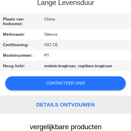
CONTACTEER
Lange Levensduur
ONS
Plaats van
China
herkomst:
VERZOEK
Merknaam:
Silence
OM
Certificering:
ISO CE
EEN
Modelnummer:
PT
CITAAT
Hoog licht:
,
mobiele brugkraan
regelbare brugkraan
SITEMAP
CONTACTEER ONS!
PRIVACY
POLICY
DETAILS ONTVOUWEN
vergelijkbare producten