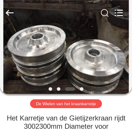
Henan
Silence
Industry
Co.,
Ltd..
All
Rights
Reserved.
HUIS
PRODUCTEN
ONGEVEER
ONS
FABRIEKSREIS
De Wielen van het kraankarretje
KWALITEITSCONTROLE
Het Karretje van de Gietijzerkraan rijdt
3002300mm Diameter voor