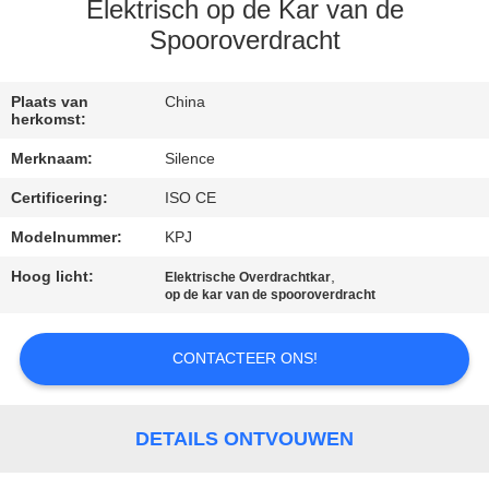
CONTACTEER
Elektrisch op de Kar van de
ONS
Spooroverdracht
VERZOEK
Plaats van
China
herkomst:
OM
Merknaam:
Silence
EEN
Certificering:
ISO CE
CITAAT
Modelnummer:
KPJ
Hoog licht:
,
SITEMAP
Elektrische Overdrachtkar
op de kar van de spooroverdracht
PRIVACY
CONTACTEER ONS!
POLICY
DETAILS ONTVOUWEN