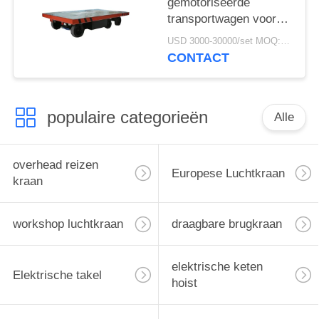
gemotoriseerde
transportwagen voor
magazijn
USD 3000-30000/set MOQ:1 stel
CONTACT
populaire categorieën
Alle
overhead reizen
Europese Luchtkraan
kraan
workshop luchtkraan
draagbare brugkraan
elektrische keten
Elektrische takel
hoist