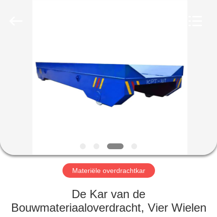
Henan
Silence
Industry
Co.,
Ltd..
All
Rights
Reserved.
HUIS
PRODUCTEN
ONGEVEER
ONS
FABRIEKSREIS
Materiële overdrachtkar
KWALITEITSCONTROLE
De Kar van de
Bouwmateriaaloverdracht, Vier Wielen