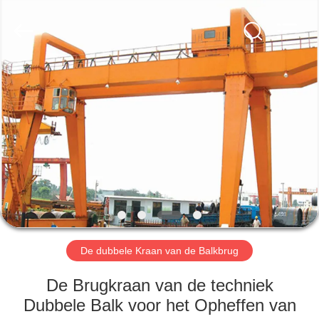
Henan
Silence
Industry
Co.,
Ltd..
All
Rights
Reserved.
HUIS
PRODUCTEN
ONGEVEER
ONS
FABRIEKSREIS
De dubbele Kraan van de Balkbrug
KWALITEITSCONTROLE
De Brugkraan van de techniek
Dubbele Balk voor het Opheffen van