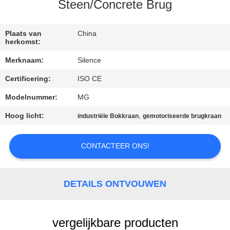
CONTACTEER
Steen/Concrete Brug
ONS
Plaats van
China
herkomst:
VERZOEK
Merknaam:
Silence
OM
Certificering:
ISO CE
EEN
Modelnummer:
MG
CITAAT
Hoog licht:
,
industriële Bokkraan
gemotoriseerde brugkraan
SITEMAP
CONTACTEER ONS!
PRIVACY
POLICY
DETAILS ONTVOUWEN
vergelijkbare producten