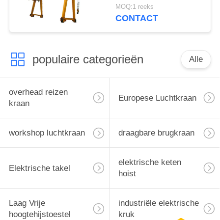
van de cabinecontrole
MOQ:1 reeks
CONTACT
populaire categorieën
Alle
overhead reizen
Europese Luchtkraan
kraan
workshop luchtkraan
draagbare brugkraan
elektrische keten
Elektrische takel
hoist
Laag Vrije
industriële elektrische
hoogtehijstoestel
kruk