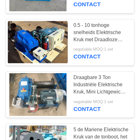
CONTACTEER
2 Ton met
CONTACT
Besturingselement
ONS
Opdrachtknop
0.5 - 10 tonhoge
35
VERZOEK
snelheids Elektrische
workshop
OM
Kruk met Draadloze
Afstandsbediening 380V
EEN
luchtkraan
negotiable MOQ:1 set
50Hz
CONTACT
CITAAT
Draagbare 3 Ton
SITEMAP
Industriële Elektrische
Kruk, Mini Lichtgewicht
64
Elektrische Kruk
PRIVACY
negotiable MOQ:1 set
draagbare
CONTACT
POLICY
brugkraan
5 de Mariene Elektrische
Kruk van de tonboot, het