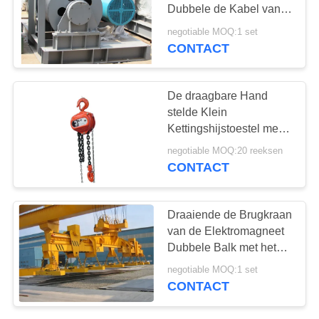
Dubbele de Kabel van
de de Lijnsnelheid van
negotiable MOQ:1 set
de Trommel Elektrische
CONTACT
20
Kruk Snelle Trekken
Elektrische takel
De draagbare Hand
stelde Klein
Kettingshijstoestel met
Gestampte Haken voor
negotiable MOQ:20 reeksen
Fabriek in werking
CONTACT
20
Draaiende de Brugkraan
elektrische keten
van de Elektromagneet
Dubbele Balk met het
hoist
Zwenken van
negotiable MOQ:1 set
Dragerstraal
CONTACT