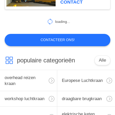
CONTACT
58
Pijler Opgezette
loading...
Kraanbalkkraan
CONTACTEER ONS!
populaire categorieën
Alle
58
de enige kraan van
overhead reizen
Europese Luchtkraan
de balkbrug
kraan
workshop luchtkraan
draagbare brugkraan
elektrische keten