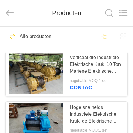
Henan
Silence
Industry
Co.,
Producten
Ltd..
All
Rights
Reserved.
HUIS
44
Alle producten
overhead reizen
PRODUCTEN
kraan
Verticaal die Industriële
Elektrische Kruk, 10 Ton
ONGEVEER
Mariene Elektrische
ONS
Kruk opheffen
negotiable MOQ:1 set
CONTACT
43
FABRIEKSREIS
Europese
Hoge snelheids
KWALITEITSCONTROLE
Industriële Elektrische
Luchtkraan
Kruk, de Elektrische
Kruk van de Draadkabel
negotiable MOQ:1 set