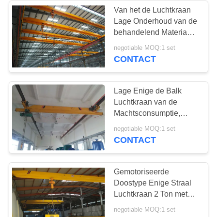
Van het de Luchtkraan
Lage Onderhoud van de
25
behandelend Materiaal
Laag Vrije
het Enige Balk Lange
negotiable MOQ:1 set
Beroepsleven
CONTACT
hoogtehijstoestel
Lage Enige de Balk
Luchtkraan van de
Machtsconsumptie,
Pakhuis Luchtkraan
30
negotiable MOQ:1 set
CONTACT
industriële
elektrische kruk
Gemotoriseerde
Doostype Enige Straal
Luchtkraan 2 Ton met
Elektrisch
negotiable MOQ:1 set
Kettingshijstoestel