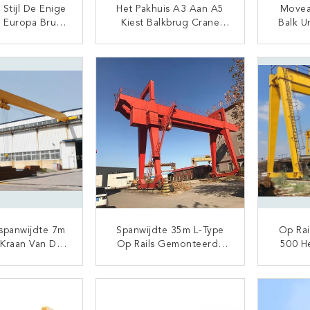
Stijl De Enige
Het Pakhuis A3 Aan A5
Movea
n Europa Brug
Kiest Balkbrug Crane
Balk U
len Crane With
With Cabin Control Uit
St
Rope Hoist
TACT NU
CONTACT NU
spanwijdte 7m
Spanwijdte 35m L-Type
Op Ra
 Kraan Van De
Op Rails Gemonteerde
500 H
i Brug A3 Het
De Kadekraan Van De
Doubl
k Plicht
Brugkraan 50T
Cr
TACT NU
CONTACT NU