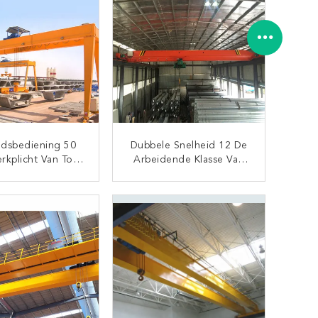
ndsbediening 50
Dubbele Snelheid 12 De
rkplicht Van Ton
Arbeidende Klasse Van
e Girder Gantry
Ton Single Beam Bridge
Crane A5
Crane A5
CONTACT NU
CONTACT NU