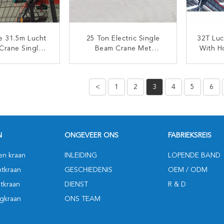
e 31.5m Lucht
25 Ton Electric Single
32T Luc
Crane Single
Beam Crane Met
With Ho
Ton With Track
Europees Elektrisch
M
Hijstoestel
TACT NU
CONTACT NU
<
1
2
3
4
5
6
N
ONGEVEER ONS
FABRIEKSREIS
en kraan
INLEIDING
LOPENDE BAND
tkraan
GESCHIEDENIS
OEM / ODM
tkraan
DIENST
R & D
gkraan
ONS TEAM