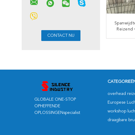
Spanwijdt
Reizend 
Girder 5 
CON
CATEGORIEË
overhead reiz
GLOBALE ONE-STOP
Europese Luch
OPHEFFENDE
workshop luch
OPLOSSINGENspecialist
draagbare bru