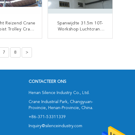
ht Reizend Crane
Spanwijdte 31.5m 10T-
ist Trolley Crab-
Workshop Luchtcrane
echanisme
Double Beam Cabin
Control
CONTACT NU
CONTACT NU
7
8
>
CONTACTEER ONS
Henan Silence Industry Co., Ltd.
Crane Industrial Park, Changyuan-
Provincie, Henan-Provincie, China.
+86-371-53311339
Inquiry@silenceindustry.com