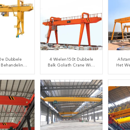
 De Dubbele
4 Wielen150t Dubbele
Afsta
e Behandeling
Balk Goliath Crane With
Het We
ne Box Type
Trolley
Doubl
 Yard Van De
TACT NU
CONTACT NU
lkbrug