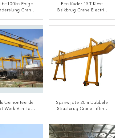
lbe100kn Enige
Een Kader 15T Kiest
nderslung Crane
Balkbrug Crane Electric
eel Box Type
Hoist Wireless Control
Uit
CONTACT NU
CONTACT NU
ils Gemonteerde
Spanwijdte 20m Dubbele
et Werk Van Ton
Straalbrug Crane Lifting
e Girder Gantry
Materials Van De
ane A8 Plicht
Cabinecontrole
CONTACT NU
CONTACT NU