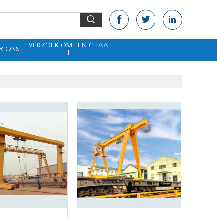
VERZOEK OM EEN CITAA
R ONS
T