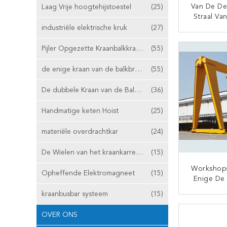
Van De De 
Laag Vrije hoogtehijstoestel
(25)
Straal Va
Met 4 Wie
industriële elektrische kruk
(27)
Wire 
CON
Pijler Opgezette Kraanbalkkraan
(55)
de enige kraan van de balkbrug
(55)
De dubbele Kraan van de Balkbrug
(36)
Handmatige keten Hoist
(25)
materiële overdrachtkar
(24)
De Wielen van het kraankarretje
(15)
Workshop
Opheffende Elektromagneet
(15)
Enige De
Balk Sem
kraanbusbar systeem
(15)
Wer
CON
OVER ONS