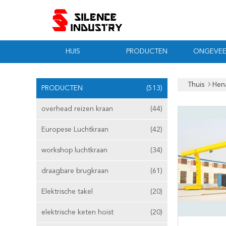
HUIS
PRODUCTEN
ONGEVEE
Thuis
Hena
PRODUCTEN
(513)
overhead reizen kraan
(44)
Europese Luchtkraan
(42)
workshop luchtkraan
(34)
draagbare brugkraan
(61)
Elektrische takel
(20)
elektrische keten hoist
(20)